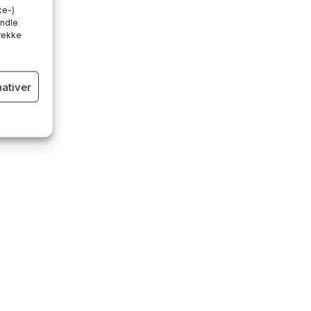
ke-)
andle
trekke
nativer