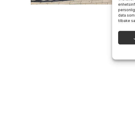
enhetsinf
personlig
data som 
tilbake s