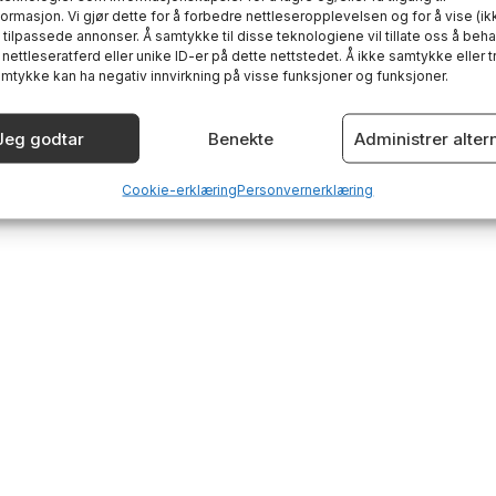
ormasjon. Vi gjør dette for å forbedre nettleseropplevelsen og for å vise (ik
 tilpassede annonser. Å samtykke til disse teknologiene vil tillate oss å beh
nettleseratferd eller unike ID-er på dette nettstedet. Å ikke samtykke eller 
amtykke kan ha negativ innvirkning på visse funksjoner og funksjoner.
Jeg godtar
Benekte
Administrer alter
Cookie-erklæring
Personvernerklæring