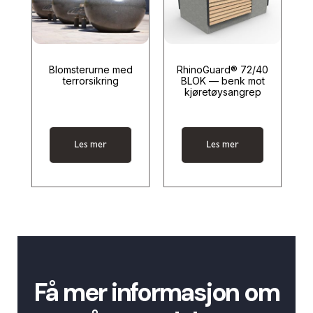
Blomsterurne med
RhinoGuard® 72/40
terrorsikring
BLOK — benk mot
kjøretøysangrep
Les mer
Les mer
Få mer informasjon om