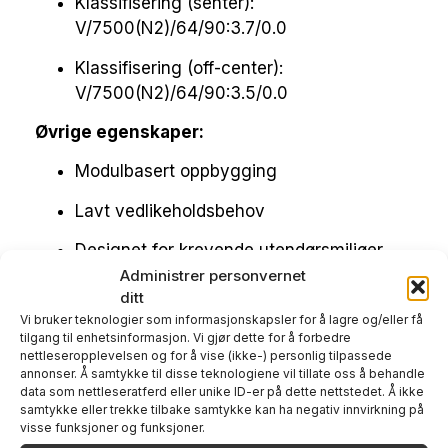
Klassifisering (senter):
V/7500(N2)/64/90:3.7/0.0
Klassifisering (off-center):
V/7500(N2)/64/90:3.5/0.0
Øvrige egenskaper:
Modulbasert oppbygging
Lavt vedlikeholdsbehov
Designet for krevende utendørsmiljøer
Administrer personvernet
ditt
Vi bruker teknologier som informasjonskapsler for å lagre og/eller få
Kontakt oss om dette
tilgang til enhetsinformasjon. Vi gjør dette for å forbedre
nettleseropplevelsen og for å vise (ikke-) personlig tilpassede
produktet
annonser. Å samtykke til disse teknologiene vil tillate oss å behandle
data som nettleseratferd eller unike ID-er på dette nettstedet. Å ikke
samtykke eller trekke tilbake samtykke kan ha negativ innvirkning på
visse funksjoner og funksjoner.