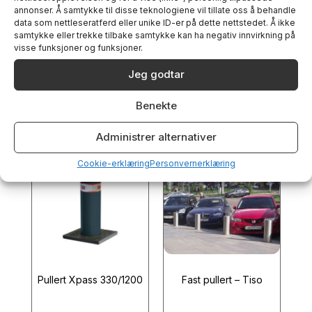
annonser. Å samtykke til disse teknologiene vil tillate oss å behandle
data som nettleseratferd eller unike ID-er på dette nettstedet. Å ikke
samtykke eller trekke tilbake samtykke kan ha negativ innvirkning på
visse funksjoner og funksjoner.
Send inn
Jeg godtar
Benekte
Administrer alternativer
Relaterte produkter
Cookie-erklæring
Personvernerklæring
Pullert Xpass 330/1200
Fast pullert – Tiso