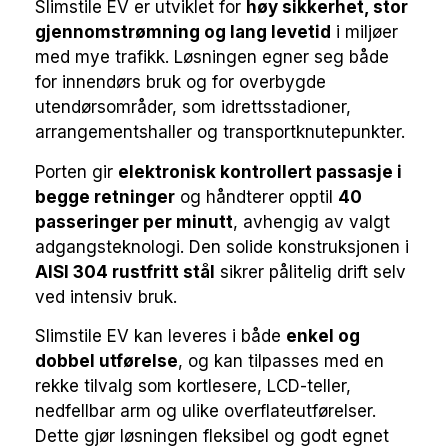
Slimstile EV er utviklet for
høy sikkerhet, stor
gjennomstrømning og lang levetid
i miljøer
med mye trafikk. Løsningen egner seg både
for innendørs bruk og for overbygde
utendørsområder, som idrettsstadioner,
arrangementshaller og transportknutepunkter.
Porten gir
elektronisk kontrollert passasje i
begge retninger
og håndterer opptil
40
passeringer per minutt
, avhengig av valgt
adgangsteknologi. Den solide konstruksjonen i
AISI 304 rustfritt stål
sikrer pålitelig drift selv
ved intensiv bruk.
Slimstile EV kan leveres i både
enkel og
dobbel utførelse
, og kan tilpasses med en
rekke tilvalg som kortlesere, LCD-teller,
nedfellbar arm og ulike overflateutførelser.
Dette gjør løsningen fleksibel og godt egnet