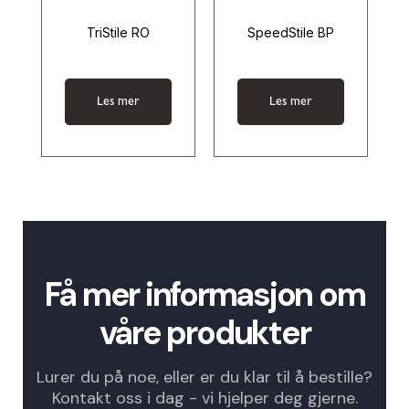
TriStile RO
SpeedStile BP
Les mer
Les mer
Få mer informasjon om
våre produkter
Lurer du på noe, eller er du klar til å bestille?
Kontakt oss i dag - vi hjelper deg gjerne.